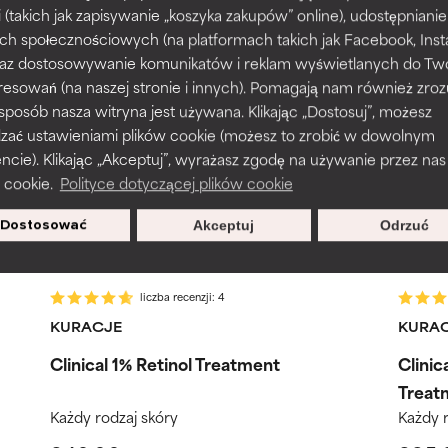
i (takich jak zapisywanie „koszyka zakupów” online), udostępniani
ch społecznościowych (na platformach takich jak Facebook, Ins
rażnia, ale może mieć problemy estetyczne, stabilności lub inne, 
rażnia, ale może mieć problemy estetyczne, stabilności lub inne, 
 oraz dostosowywanie komunikatów i reklam wyświetlanych do Tw
o użyteczność.
o użyteczność.
resowań (na naszej stronie i innych). Pomagają nam również zro
 sposób nasza witryna jest używana. Klikając „Dostosuj”, możesz
rctium Lappa
dzać ustawieniami plików cookie (możesz to zrobić w dowolnym
podobieństwo podrażnienia. Ryzyko wzrasta w połączeniu z inny
podobieństwo podrażnienia. Ryzyko wzrasta w połączeniu z inny
ie). Klikając „Akceptuj”, wyrażasz zgodę na używanie przez nas
mi składnikami.
mi składnikami.
 cookie.
Polityce dotyczącej plików cookie
Dostosować
Akceptuj
Odrzuć
podrażnienie, stan zapalny, suchość itp. Może przynosić korz
podrażnienie, stan zapalny, suchość itp. Może przynosić korz
ktach, ale ogólnie udowodniono, że wyrządza więcej szkody niż 
ktach, ale ogólnie udowodniono, że wyrządza więcej szkody niż 
Według rutynowych kroków
W
liczba recenzji: 4
NY
NY
KURACJE
KURA
jeszcze tego składnika, ponieważ nie mieliśmy okazji przeanalizo
jeszcze tego składnika, ponieważ nie mieliśmy okazji przeanalizo
Clinical 1% Retinol Treatment
Clinic
Treat
Każdy rodzaj skóry
Każdy r