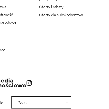
tawa
Oferty i rabaty
płatność
Oferty dla subskrybentów
ynarodowe
aży
edia
nościowe
k: