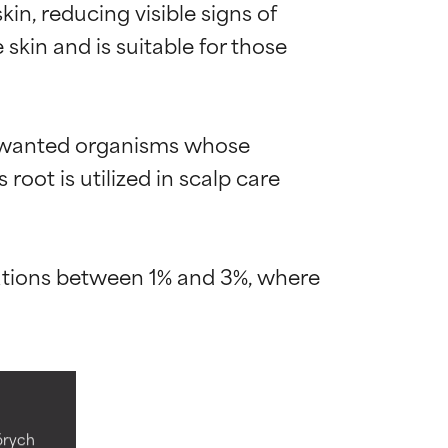
in, reducing visible signs of 
 skin and is suitable for those 
 unwanted organisms whose 
root is utilized in scalp care 
ations between 1% and 3%, where 
ywny
ywny
tórych