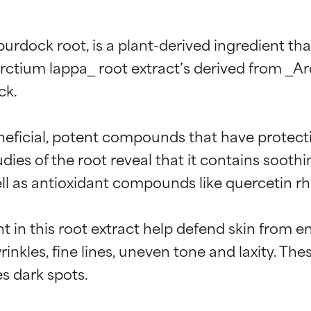
urdock root, is a plant-derived ingredient tha
rctium lappa_ root extract’s derived from _Ar
k.

neficial, potent compounds that have protecti
ies of the root reveal that it contains sooth
ell as antioxidant compounds like quercetin rh
in this root extract help defend skin from e
nkles, fine lines, uneven tone and laxity. T
s dark spots.
