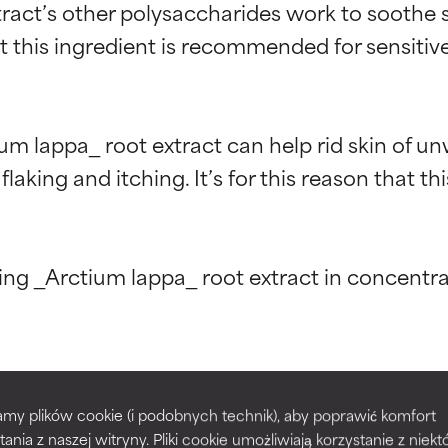
ract’s other polysaccharides work to soothe sk
hat this ingredient is recommended for sensitive
ium lappa_ root extract can help rid skin of
king and itching. It’s for this reason that this 
kładników
kładników
ng _Arctium lappa_ root extract in concentr
potwierdzone przez niezależne badania. Wyjątkowy składnik akt
potwierdzone przez niezależne badania. Wyjątkowy składnik akt
większości typów skóry i problemów skórnych.
większości typów skóry i problemów skórnych.
t
Arctium Lappa
my plików cookie (i podobnych technik), aby poprawić komfort
prawy tekstury, stabilności lub penetracji formuły.
prawy tekstury, stabilności lub penetracji formuły.
tania z naszej witryny. Pliki cookie umożliwiają korzystanie z niek