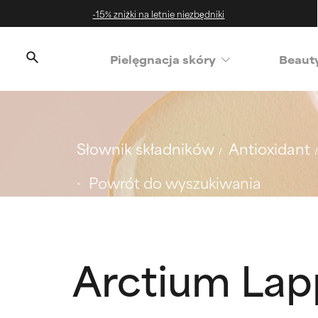
-15% zniżki na letnie niezbędniki
‌Pielęgnacja skóry
Beaut
Słownik składników
Antioxidant
Powrót do wyszukiwania
Arctium Lap