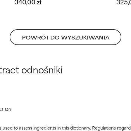
340,00 zł
325,
POWRÓT DO WYSZUKIWANIA
ract odnośniki
41-146
s used to assess ingredients in this dictionary. Regulations regar