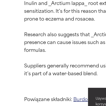
Inulin and _Arctium lappa_ root ext
sensitization. It’s for this reason t
prone to eczema and rosacea.

Research also suggests that _Arct
presence can cause issues such as fla
formulas.

Oceny s
Oceny s
Suppliers generally recommend usi
BEST
BEST
Udowodnione i 
Udowodnione i 
odpowiedni dla 
odpowiedni dla 
GOOD
GOOD
Powiązane składniki:
Burdock Roo
Używa
Niezbędne do po
Niezbędne do po
korzys