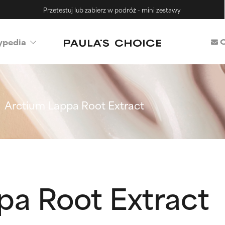
Przetestuj lub zabierz w podróż - mini zestawy
C
ypedia
Arctium Lappa Root Extract
pa Root Extract