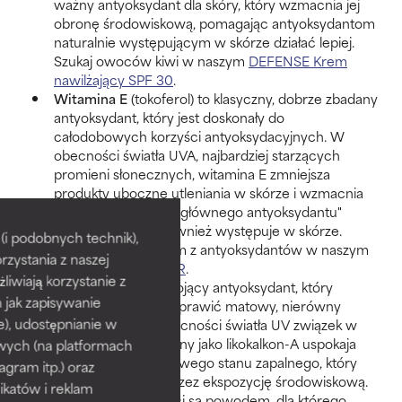
ważny antyoksydant dla skóry, który wzmacnia jej
obronę środowiskową, pomagając antyoksydantom
naturalnie występującym w skórze działać lepiej.
Szukaj owoców kiwi w naszym
DEFENSE Krem
nawilżający SPF 30
.
Witamina E
(tokoferol) to klasyczny, dobrze zbadany
antyoksydant, który jest doskonały do
całodobowych korzyści antyoksydacyjnych. W
obecności światła UVA, najbardziej starzących
promieni słonecznych, witamina E zmniejsza
produkty uboczne utleniania w skórze i wzmacnia
korzyści glutationu, „głównego antyoksydantu"
organizmu, który również występuje w skórze.
i podobnych technik),
Tokoferol jest jednym z antyoksydantów w naszym
rzystania z naszej
C15 Super BOOSTER
.
żliwiają korzystanie z
Korzeń lukrecji
to kojący antyoksydant, który
h jak zapisywanie
również pomaga poprawić matowy, nierówny
e), udostępnianie w
koloryt skóry. W obecności światła UV związek w
korzeniu lukrecji znany jako likokalkon-A uspokaja
wych (na platformach
burzę powierzchniowego stanu zapalnego, który
agram itp.) oraz
jest wywoływany przez ekspozycję środowiskową.
katów i reklam
Wszystkie te korzyści są powodem, dla którego