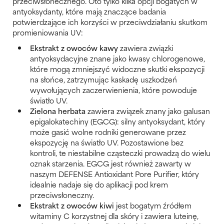
przeciwsłonecznego. Oto tylko kilka opcji bogatych w
antyoksydanty, które mają znaczące badania
potwierdzające ich korzyści w przeciwdziałaniu skutkom
promieniowania UV:
Ekstrakt z owoców kawy
zawiera związki
antyoksydacyjne znane jako kwasy chlorogenowe,
które mogą zmniejszyć widoczne skutki ekspozycji
na słońce, zatrzymując kaskadę uszkodzeń
wywołujących zaczerwienienia, które powoduje
światło UV.
Zielona herbata
zawiera związek znany jako galusan
epigalokatechiny (EGCG): silny antyoksydant, który
może gasić wolne rodniki generowane przez
ekspozycję na światło UV. Pozostawione bez
kontroli, te niestabilne cząsteczki prowadzą do wielu
oznak starzenia. EGCG jest również zawarty w
naszym DEFENSE Antioxidant Pore Purifier, który
idealnie nadaje się do aplikacji pod krem
przeciwsłoneczny.
Ekstrakt z owoców kiwi
jest bogatym źródłem
witaminy C korzystnej dla skóry i zawiera luteinę,