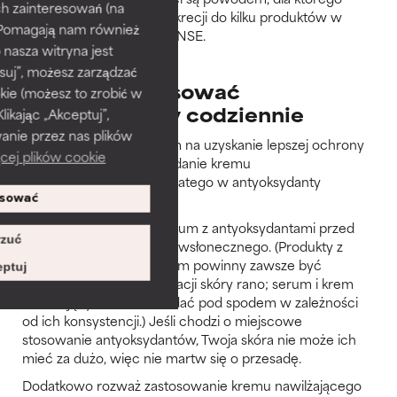
h zainteresowań (na
dodaliśmy korzeń lukrecji do kilku produktów w
). Pomagają nam również
naszej kolekcji DEFENSE.
 nasza witryna jest
suj”, możesz zarządzać
Kiedy i jak stosować
kie (możesz to zrobić w
antyoksydanty codziennie
kając „Akceptuj”,
anie przez nas plików
Najłatwiejszym sposobem na uzyskanie lepszej ochrony
cej plików cookie
środowiskowej jest nakładanie kremu
przeciwsłonecznego bogatego w antyoksydanty
każdego ranka.
sować
Możesz również użyć serum z antyoksydantami przed
zuć
nałożeniem kremu przeciwsłonecznego. (Produkty z
filtrem przeciwsłonecznym powinny zawsze być
ptuj
ostatnim krokiem pielęgnacji skóry rano; serum i krem
nawilżający można nakładać pod spodem w zależności
od ich konsystencji.) Jeśli chodzi o miejscowe
stosowanie antyoksydantów, Twoja skóra nie może ich
mieć za dużo, więc nie martw się o przesadę.
Dodatkowo rozważ zastosowanie kremu nawilżającego