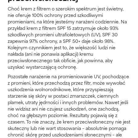
Choć krem z filtrem o szerokim spektrum jest świetny,
nie oferuje 100% ochrony przed szkodliwymi
promieniami, na które jesteśmy narażeni codziennie. Na
przykład krem z filtrem SPF 15 zatrzymuje około 93%
szkodliwych promieni ultrafioletowych (UV), SPF 30
zapewnia 97% ochrony, a SPF 50+ daje około 98%.
Kolejnym czynnikiem jest to, że większość ludzi nie
nakłada (ani nie ponawia aplikacji) kremu
przeciwsłonecznego tak obficie, jak powinna, aby
uzyskać wystarczającą ochronę.
Pozostałe narażenie na promieniowanie UV, pochodzące
z promieni, które przechodzą przez filtr, może wywołać
uszkodzenia wolnorodnikowe, które przyspieszają
starzenie się skóry w postaci zmarszczek, ciemnych
plamek, utraty jędrności i innych problemów. Nawet jeśli
nie widzisz ani nie czujesz uszkodzeń, one zachodzą,
choć na głębszym poziomie. Rezultaty pojawią się z
czasem. To nie znaczy, że krem przeciwsłoneczny nie jest
skuteczny lub nie wart stosowania – absolutnie pomaga
chronić skórę przed uszkodzeniami słonecznymi – ale