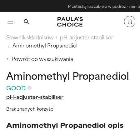
Przetestuj lub zabierz w podróż - mini zest
Słownik składników
pH-adjuster-stabiliser
Aminomethyl Propanediol
Powrót do wyszukiwania
Aminomethyl Propanediol
GOOD
pH-adjuster-stabiliser
Brak znanych korzyści
Aminomethyl Propanediol opis