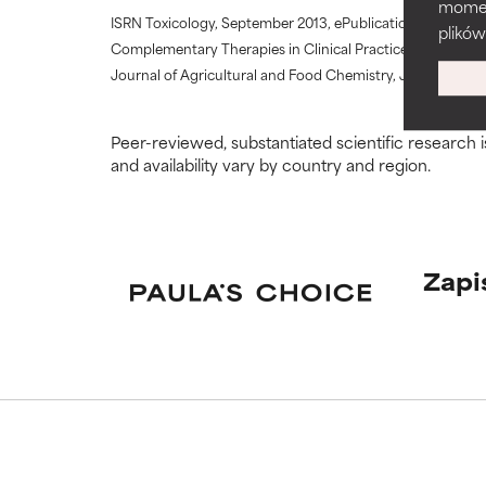
momenc
problematyczny
problematyczny
ISRN Toxicology, September 2013, ePublication
plików
Complementary Therapies in Clinical Practice, February 2
WORST
WORST
Journal of Agricultural and Food Chemistry, June 2008, p
Może powodować 
Może powodować 
niektórych aspe
niektórych aspe
Peer-reviewed, substantiated scientific research i
and availability vary by country and region.
BRAK OCE
BRAK OCE
Nie oceniliśmy 
Nie oceniliśmy 
jego temat.
jego temat.
Zapi