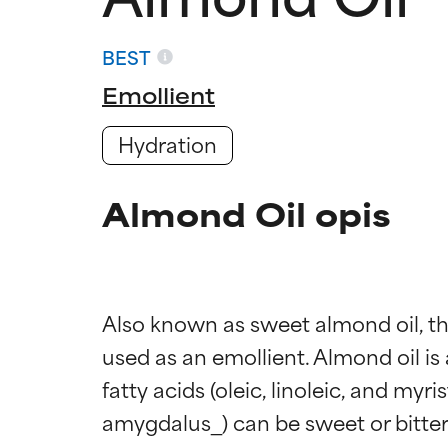
BEST
Emollient
Hydration
Almond Oil opis
Also known as sweet almond oil, thi
used as an emollient. Almond oil is 
fatty acids (oleic, linoleic, and my
amygdalus_) can be sweet or bitter