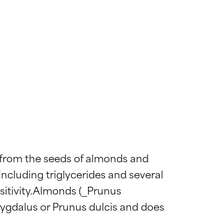
d from the seeds of almonds and 
including triglycerides and several 
nsitivity.Almonds (_Prunus 
mygdalus or Prunus dulcis and does 