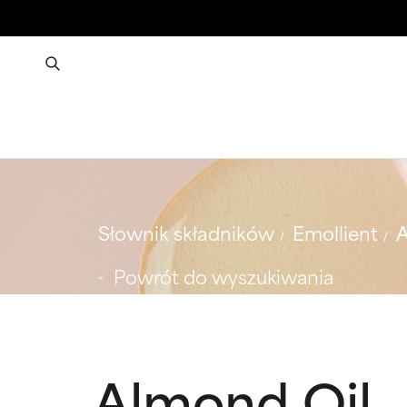
Słownik składników
Emollient
A
Powrót do wyszukiwania
Almond Oil