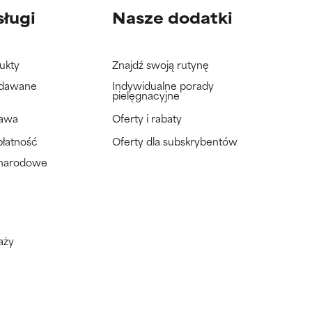
sługi
Nasze dodatki
ukty
Znajdź swoją rutynę
adawane
Indywidualne porady
pielęgnacyjne
tawa
Oferty i rabaty
płatność
Oferty dla subskrybentów
ynarodowe
aży