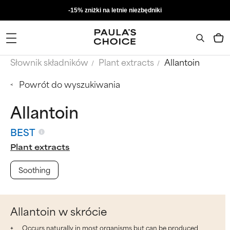
-15% zniżki na letnie niezbędniki
Słownik składników
Plant extracts
Allantoin
Powrót do wyszukiwania
Allantoin
BEST
Plant extracts
Soothing
Allantoin w skrócie
Occurs naturally in most organisms but can be produced