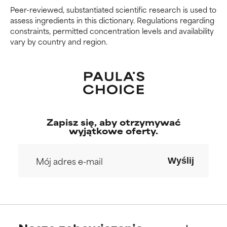
BRAK OCENY
BRAK OCENY
Peer-reviewed, substantiated scientific research is used to
Nie oceniliśmy jeszcze tego
Nie oceniliśmy jeszcze tego
assess ingredients in this dictionary. Regulations regarding
składnika, ponieważ nie mieliśmy
składnika, ponieważ nie mieliśmy
constraints, permitted concentration levels and availability
okazji przeanalizować badań na
okazji przeanalizować badań na
vary by country and region.
jego temat.
jego temat.
Zapisz się, aby otrzymywać
wyjątkowe oferty.
Wyślij