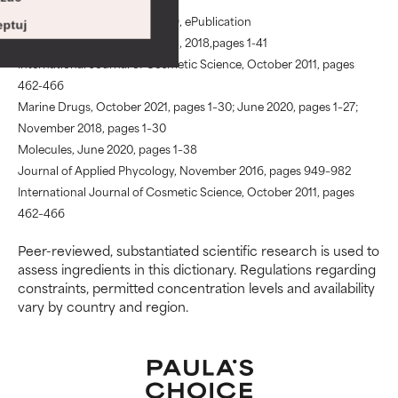
Istnieje prawdopodobieństwo
Istnieje prawdopodobieństwo
Marine Drugs, December 2019, ePublication
podrażnienia. Ryzyko wzrasta w
podrażnienia. Ryzyko wzrasta w
ptuj
Cosmetics, Volume 5, Issue 68, 2018,pages 1-41
połączeniu z innymi
połączeniu z innymi
International Journal of Cosmetic Science, October 2011, pages
problematycznymi składnikami.
problematycznymi składnikami.
462-466
Marine Drugs, October 2021, pages 1–30; June 2020, pages 1–27;
WORST
WORST
November 2018, pages 1–30
Może powodować
Może powodować
Molecules, June 2020, pages 1–38
podrażnienie, stan zapalny,
podrażnienie, stan zapalny,
Journal of Applied Phycology, November 2016, pages 949–982
suchość itp. Może przynosić
suchość itp. Może przynosić
korzyści w niektórych
korzyści w niektórych
International Journal of Cosmetic Science, October 2011, pages
aspektach, ale ogólnie
aspektach, ale ogólnie
462–466
udowodniono, że wyrządza
udowodniono, że wyrządza
więcej szkody niż pożytku.
więcej szkody niż pożytku.
Peer-reviewed, substantiated scientific research is used to
assess ingredients in this dictionary. Regulations regarding
constraints, permitted concentration levels and availability
BRAK OCENY
BRAK OCENY
vary by country and region.
Nie oceniliśmy jeszcze tego
Nie oceniliśmy jeszcze tego
składnika, ponieważ nie
składnika, ponieważ nie
mieliśmy okazji przeanalizować
mieliśmy okazji przeanalizować
badań na jego temat.
badań na jego temat.