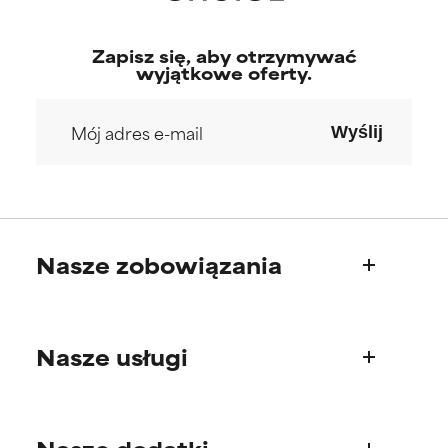
Zapisz się, aby otrzymywać
wyjątkowe oferty.
Wyślij
Nasze zobowiązania
Kim jesteśmy
Nasze usługi
Nasza historia
Rada Naukowa
Pytania o produkty
Najczęściej zadawane pytania