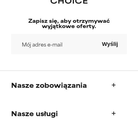
Zapisz się, aby otrzymywać
wyjątkowe oferty.
Wyślij
Nasze zobowiązania
Kim jesteśmy
Nasze usługi
Nasza historia
Rada Naukowa
Pytania o produkty