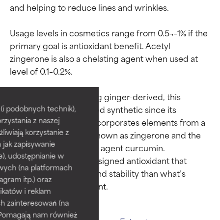
and helping to reduce lines and wrinkles.

Usage levels in cosmetics range from 0.5¬–1% if the 
primary goal is antioxidant benefit. Acetyl 
zingerone is also a chelating agent when used at 
level of 0.1–0.2%.

Oceny składników
Oceny składników
Note that despite being ginger-derived, this 
BEST
BEST
ingredient is considered synthetic since its 
i podobnych technik),
rzystania z naszej
molecular structure incorporates elements from a 
Udowodnione i potwierdzone
Udowodnione i potwierdzone
przez niezależne badania.
przez niezależne badania.
żliwiają korzystanie z
compound in ginger known as zingerone and the 
Wyjątkowy składnik aktywny
Wyjątkowy składnik aktywny
h jak zapisywanie
plant-derived soothing agent curcumin. 
odpowiedni dla większości
odpowiedni dla większości
e), udostępnianie w
Essentially, it’s a lab-designed antioxidant that 
typów skóry i problemów
typów skóry i problemów
wych (na platformach
offers more potency and stability than what’s 
skórnych.
skórnych.
agram itp.) oraz
katów i reklam
GOOD
GOOD
h zainteresowań (na
Niezbędne do poprawy
Niezbędne do poprawy
). Pomagają nam również