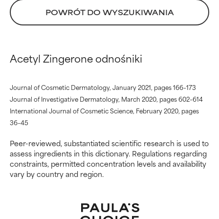
aspektach, ale ogólnie
aspektach, ale ogólnie
POWRÓT DO WYSZUKIWANIA
udowodniono, że wyrządza
udowodniono, że wyrządza
więcej szkody niż pożytku.
więcej szkody niż pożytku.
BRAK OCENY
BRAK OCENY
Acetyl Zingerone odnośniki
Nie oceniliśmy jeszcze tego
Nie oceniliśmy jeszcze tego
składnika, ponieważ nie
składnika, ponieważ nie
mieliśmy okazji przeanalizować
mieliśmy okazji przeanalizować
Journal of Cosmetic Dermatology, January 2021, pages 166–173
badań na jego temat.
badań na jego temat.
Journal of Investigative Dermatology, March 2020, pages 602–614
International Journal of Cosmetic Science, February 2020, pages
36–45
Peer-reviewed, substantiated scientific research is used to
assess ingredients in this dictionary. Regulations regarding
constraints, permitted concentration levels and availability
vary by country and region.