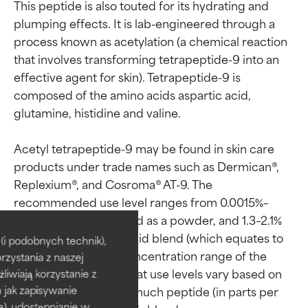
This peptide is also touted for its hydrating and 
plumping effects. It is lab-engineered through a 
process known as acetylation (a chemical reaction 
that involves transforming tetrapeptide-9 into an 
effective agent for skin). Tetrapeptide-9 is 
composed of the amino acids aspartic acid, 
glutamine, histidine and valine.

Acetyl tetrapeptide-9 may be found in skin care 
products under trade names such as Dermican®, 
Replexium®, and Cosroma® AT-9. The 
Oceny składników
Oceny składników
recommended use level ranges from 0.0015%–
0.0025% when supplied as a powder, and 1.3–2.1% 
when supplied in a liquid blend (which equates to 
BEST
BEST
i podobnych technik),
the recommended concentration range of the 
rzystania z naszej
Udowodnione i potwierdzone
Udowodnione i potwierdzone
powder form). Note that use levels vary based on 
przez niezależne badania.
przez niezależne badania.
żliwiają korzystanie z
Wyjątkowy składnik aktywny
Wyjątkowy składnik aktywny
the supplier and how much peptide (in parts per 
h jak zapisywanie
odpowiedni dla większości
odpowiedni dla większości
e), udostępnianie w