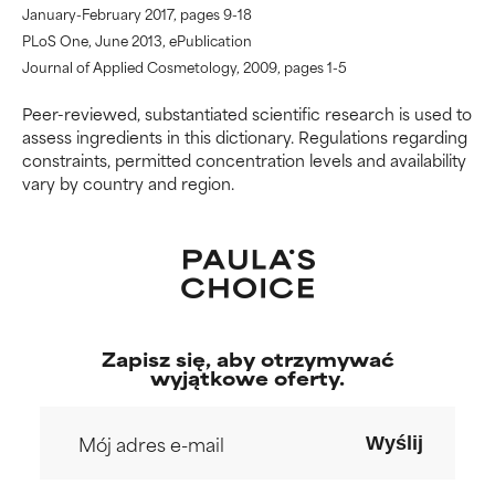
January-February 2017, pages 9-18
WORST
WORST
PLoS One, June 2013, ePublication
Może powodować
Może powodować
Journal of Applied Cosmetology, 2009, pages 1-5
podrażnienie, stan zapalny,
podrażnienie, stan zapalny,
Peer-reviewed, substantiated scientific research is used to
suchość itp. Może przynosić
suchość itp. Może przynosić
assess ingredients in this dictionary. Regulations regarding
korzyści w niektórych
korzyści w niektórych
constraints, permitted concentration levels and availability
aspektach, ale ogólnie
aspektach, ale ogólnie
vary by country and region.
udowodniono, że wyrządza
udowodniono, że wyrządza
więcej szkody niż pożytku.
więcej szkody niż pożytku.
BRAK OCENY
BRAK OCENY
Nie oceniliśmy jeszcze tego
Nie oceniliśmy jeszcze tego
składnika, ponieważ nie
składnika, ponieważ nie
mieliśmy okazji przeanalizować
mieliśmy okazji przeanalizować
Zapisz się, aby otrzymywać
badań na jego temat.
badań na jego temat.
wyjątkowe oferty.
Wyślij