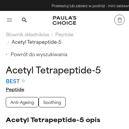
Przetestuj lub zabierz w podróż - mini zestawy
Słownik składników
Peptide
Acetyl Tetrapeptide-5
Powrót do wyszukiwania
Acetyl Tetrapeptide-5
BEST
Peptide
Anti-Ageing
Soothing
Acetyl Tetrapeptide-5 opis