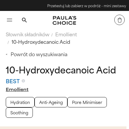
Przetestuj lub zabierz w podróż - mini zestawy
Słownik składników
Emollient
10-Hydroxydecanoic Acid
Powrót do wyszukiwania
10-Hydroxydecanoic Acid
BEST
Emollient
Hydration
Anti-Ageing
Pore Minimiser
Soothing