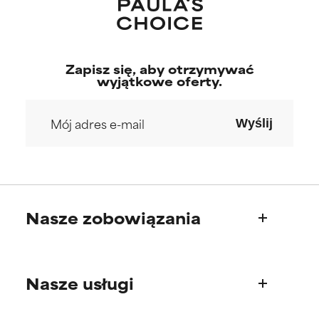
Zapisz się, aby otrzymywać
wyjątkowe oferty.
Wyślij
Nasze zobowiązania
Kim jesteśmy
Nasze usługi
Nasza historia
Rada Naukowa