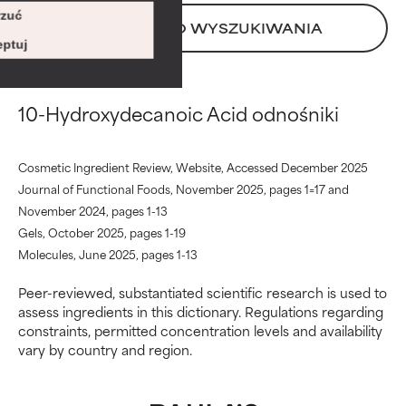
BAD
BAD
zuć
Istnieje prawdopodobieństwo
Istnieje prawdopodobieństwo
POWRÓT DO WYSZUKIWANIA
podrażnienia. Ryzyko wzrasta w
podrażnienia. Ryzyko wzrasta w
ptuj
połączeniu z innymi
połączeniu z innymi
problematycznymi składnikami.
problematycznymi składnikami.
10-Hydroxydecanoic Acid odnośniki
WORST
WORST
Może powodować
Może powodować
Cosmetic Ingredient Review, Website, Accessed December 2025
podrażnienie, stan zapalny,
podrażnienie, stan zapalny,
Journal of Functional Foods, November 2025, pages 1=17 and
suchość itp. Może przynosić
suchość itp. Może przynosić
November 2024, pages 1-13
korzyści w niektórych
korzyści w niektórych
aspektach, ale ogólnie
aspektach, ale ogólnie
Gels, October 2025, pages 1-19
udowodniono, że wyrządza
udowodniono, że wyrządza
Molecules, June 2025, pages 1-13
więcej szkody niż pożytku.
więcej szkody niż pożytku.
Peer-reviewed, substantiated scientific research is used to
assess ingredients in this dictionary. Regulations regarding
BRAK OCENY
BRAK OCENY
constraints, permitted concentration levels and availability
Nie oceniliśmy jeszcze tego
Nie oceniliśmy jeszcze tego
vary by country and region.
składnika, ponieważ nie
składnika, ponieważ nie
mieliśmy okazji przeanalizować
mieliśmy okazji przeanalizować
badań na jego temat.
badań na jego temat.