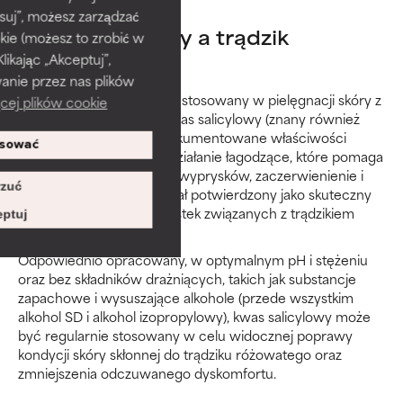
suj”, możesz zarządzać
Kwas salicylowy a trądzik
kie (możesz to zrobić w
kając „Akceptuj”,
różowaty
anie przez nas plików
Jako składnik złuszczający stosowany w pielęgnacji skóry z
cej plików cookie
trądzikiem różowatym, kwas salicylowy (znany również
jako BHA) ma dobrze udokumentowane właściwości
sować
odnawiające skórę oraz działanie łagodzące, które pomaga
redukować skłonność do wyprysków, zaczerwienienie i
zuć
dyskomfort. Tak, BHA został potwierdzony jako skuteczny
w przypadku grudek i krostek związanych z trądzikiem
ptuj
różowatym.
Odpowiednio opracowany, w optymalnym pH i stężeniu
oraz bez składników drażniących, takich jak substancje
zapachowe i wysuszające alkohole (przede wszystkim
alkohol SD i alkohol izopropylowy), kwas salicylowy może
być regularnie stosowany w celu widocznej poprawy
kondycji skóry skłonnej do trądziku różowatego oraz
zmniejszenia odczuwanego dyskomfortu.