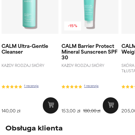
-15%
CALM Ultra-Gentle
CALM Barrier Protect
CALM
Cleanser
Mineral Sunscreen SPF
Weigh
30
KAŻDY RODZAJ SKÓRY
KAŻDY RODZAJ SKÓRY
SKÓRA
TŁUST
1 recenzja
1 recenzja
140,00 zł
153,00 zł
205,00
180,00 zł
Obsługa klienta