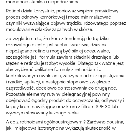
momencie stabilna i niepodrażniona.
Retinol działa korzystnie, ponieważ wspiera prawidłowy
proces odnowy komórkowej i może minimalizować
czynniki wyzwalające objawy trądziku różowatego poprzez
modulowanie szlaków zapalnych w skórze.
Ze względu na to, że skóra z tendencją do trądziku
różowatego często jest sucha i wrażliwa, działania
niepożądane retinolu mogą być silniej odczuwalne,
szczególnie jeśli formuła zawiera składniki drażniące lub
stężenie retinolu jest zbyt wysokie. Dlatego tak ważne jest,
aby wybierać delikatne formuły z retinoidami o
kontrolowanym uwalnianiu, zaczynać od niskiego stężenia
i rzadkiej aplikacji, a następnie stopniowo zwiększać
częstotliwość, docelowo do stosowania co drugą noc.
Pozostałe elementy rutyny pielęgnacyjnej powinny
obejmować łagodny produkt do oczyszczania, odżywczy i
kojący krem nawilżający oraz krem z filtrem SPF 30 lub
wyższym stosowany każdego ranka.
A co z retinoidami ogólnoustrojowymi? Zarówno doustna,
jak i miejscowa izotretynoina wykazują skuteczność w