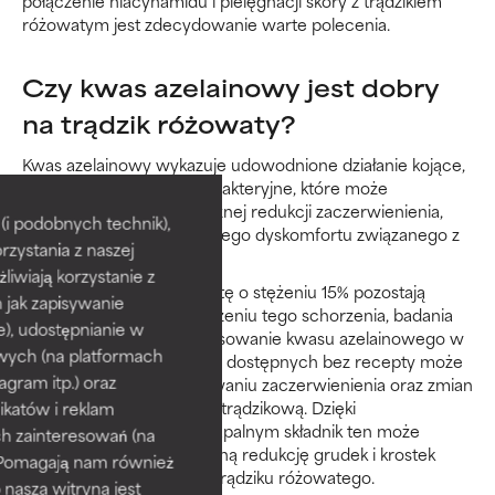
połączenie niacynamidu i pielęgnacji skóry z trądzikiem
różowatym jest zdecydowanie warte polecenia.
Czy kwas azelainowy jest dobry
na trądzik różowaty?
Kwas azelainowy wykazuje udowodnione działanie kojące,
przeciwutleniające i antybakteryjne, które może
przyczyniać się do widocznej redukcji zaczerwienienia,
i podobnych technik),
nierównej tekstury i ogólnego dyskomfortu związanego z
rzystania z naszej
trądzikiem różowatym.
żliwiają korzystanie z
Choć preparaty na receptę o stężeniu 15% pozostają
h jak zapisywanie
złotym standardem w leczeniu tego schorzenia, badania
e), udostępnianie w
potwierdzają, że także stosowanie kwasu azelainowego w
wych (na platformach
stężeniu 10% w formułach dostępnych bez recepty może
agram itp.) oraz
być skuteczne w redukowaniu zaczerwienienia oraz zmian
skórnych u osób ze skórą trądzikową. Dzięki
katów i reklam
właściwościom przeciwzapalnym składnik ten może
h zainteresowań (na
również wspierać widoczną redukcję grudek i krostek
). Pomagają nam również
charakterystycznych dla trądziku różowatego.
 nasza witryna jest