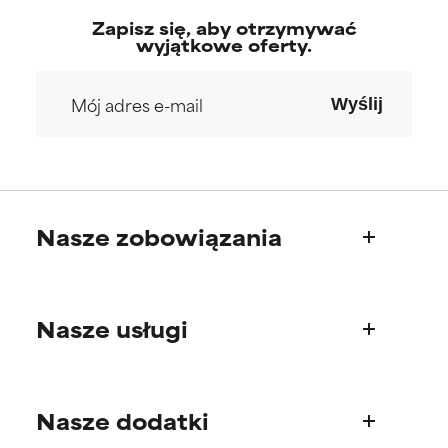
Zapisz się, aby otrzymywać
wyjątkowe oferty.
Wyślij
Nasze zobowiązania
Kim jesteśmy
Nasze usługi
Nasza historia
Rada Naukowa
Pytania o produkty
Nasze dodatki
Najczęściej zadawane pytania