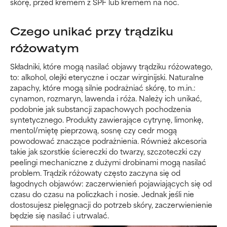
skórę, przed kremem z SPF lub kremem na noc.
Czego unikać przy trądziku
różowatym
Składniki, które mogą nasilać objawy trądziku różowatego,
to: alkohol, olejki eteryczne i oczar wirginijski. Naturalne
zapachy, które mogą silnie podrażniać skórę, to m.in.:
cynamon, rozmaryn, lawenda i róża. Należy ich unikać,
podobnie jak substancji zapachowych pochodzenia
syntetycznego. Produkty zawierające cytrynę, limonkę,
mentol/miętę pieprzową, sosnę czy cedr mogą
powodować znaczące podrażnienia. Również akcesoria
takie jak szorstkie ściereczki do twarzy, szczoteczki czy
peelingi mechaniczne z dużymi drobinami mogą nasilać
problem. Trądzik różowaty często zaczyna się od
łagodnych objawów: zaczerwienień pojawiających się od
czasu do czasu na policzkach i nosie. Jednak jeśli nie
dostosujesz pielęgnacji do potrzeb skóry, zaczerwienienie
będzie się nasilać i utrwalać.