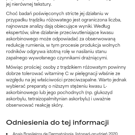
jej nierównej tekstury.
Choć badań poświęconych stricte jej działaniu w
przypadku trądziku różowatego jest ograniczona liczba,
najnowsze analizy dają obiecujące wyniki. Według
ekspertów, silne działanie przeciwutleniające kwasu
askorbinowego może odpowiadać za obserwowaną
redukcję rumienia, w tym procesie produkcja wolnych
rodników odgrywa istotną rolę w nasilaniu stanu
zapalnego wywołanego czynnikami drażniącymi.
Mówiąc prościej: osoby z trądzikiem różowatym powinny
dobrze tolerować witaminę C w pielęgnacji właśnie ze
względu na jej właściwości przeciwzapalne. Warto jednak
wybierać preparaty o niższym stężeniu kwasu L-
askorbinowego lub jego pochodnych (np. glukozyd
askorbylu, tetraizopalmitynian askorbylu) i uważnie
obserwować reakcję skóry.
Odniesienia do tej informacji
Anais Brasileiros de Dermatologia, listopad–grudzień 2020,