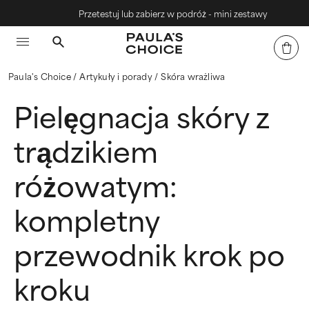
Przetestuj lub zabierz w podróż - mini zestawy
Paula's Choice
Artykuły i porady
Skóra wrażliwa​
Pielęgnacja skóry z
trądzikiem
różowatym:
kompletny
przewodnik krok po
kroku