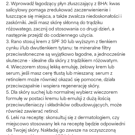
2. Wprowadź łagodzący płyn złuszczający z BHA: kwas
salicylowy pomaga zredukować zaczerwienienie i
łuszczące się miejsca, a także zwalcza niedoskonałości i
zaskórniki. Jeśli masz skórę skłonną do trądziku
różowatego, zacznij od stosowania co drugi dzień, a
następnie przejdź do codziennego użycia.
3. Rano stosuj krem z SPF 30 lub wyższym z tlenkiem
cynku i/lub dwutlenkiem tytanu: te mineralne filtry
przeciwsłoneczne są wyjątkowo łagodne, a jednocześnie
skuteczne - idealne dla skóry z trądzikiem różowatym.
4. Wieczorem stosuj lekką emulsję, żelowy krem lub
serum, jeśli masz cerę tłustą lub mieszaną: serum z
retinolem może również okazać się pomocne, działa
przeciwzapalnie i wspiera regenerację skóry.
5. Dla skóry suchej lub normalnej wybierz wieczorem
formułę w postaci kremu lub emulsji z dużą ilością
przeciwutleniaczy i składników odbudowujących, może
również zawierać retinol.
6. Leki na receptę: skonsultuj się z dermatologiem, czy
miejscowo stosowany lek na receptę będzie odpowiedni
dla Twojej skóry. Nakładaj go zawsze na oczyszczoną