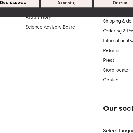
Product quest
Dostosować
Akceptuj
Odrzuć
Who we are
FAQ
Paula's story
Shipping & del
Science Advisory Board
Ordering & P
International 
Returns
Press
Store locator
Contact
Our soci
Select langu