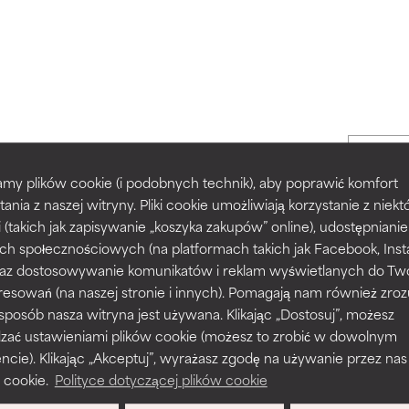
pecial offers when you sign up
my plików cookie (i podobnych technik), aby poprawić komfort
tania z naszej witryny. Pliki cookie umożliwiają korzystanie z niek
i (takich jak zapisywanie „koszyka zakupów” online), udostępniani
ch społecznościowych (na platformach takich jak Facebook, Ins
 oraz dostosowywanie komunikatów i reklam wyświetlanych do Tw
resowań (na naszej stronie i innych). Pomagają nam również zro
 sposób nasza witryna jest używana. Klikając „Dostosuj”, możesz
dzać ustawieniami plików cookie (możesz to zrobić w dowolnym
Our
Nasze u
ie). Klikając „Akceptuj”, wyrażasz zgodę na używanie przez nas
commitments
 cookie.
Polityce dotyczącej plików cookie