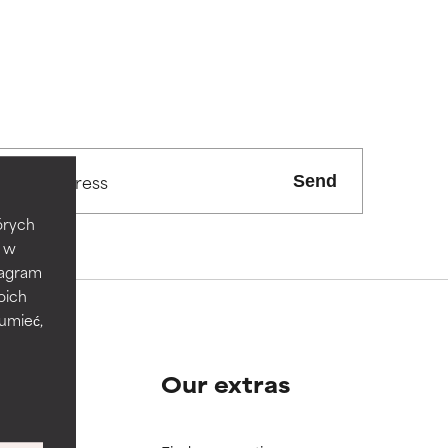
Send
tórych
e w
tagram
oich
zumieć,
sługi
Our extras