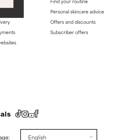
ions
Find your routine
Personal skincare advice
ivery
Offers and discounts
ayments
Subscriber offers
websites
als
age: