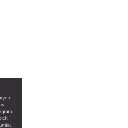
tórych
e w
tagram
oich
zumieć,