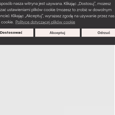
 sposób nasza witryna jest używana. Klikając „Dostosuj”, możesz
dzać ustawieniami plików cookie (możesz to zrobić w dowolnym
ie). Klikając „Akceptuj”, wyrażasz zgodę na używanie przez nas
 cookie.
Polityce dotyczącej plików cookie
Dostosować
Akceptuj
Odrzuć