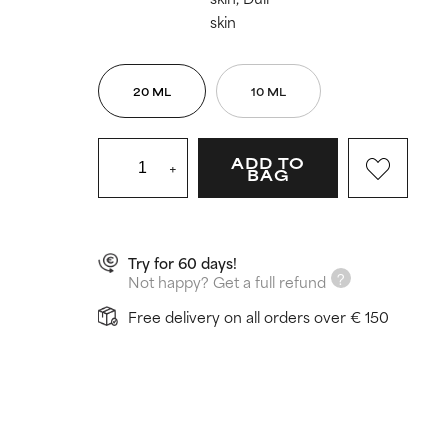
skin
20 ML
10 ML
ADD TO
+
BAG
Try for 60 days!
Not happy? Get a full refund
Free delivery on all orders over € 150