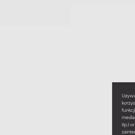
Używa
korzys
funkcj
media
itp.)
zainte