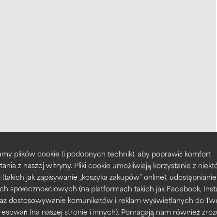
my plików cookie (i podobnych technik), aby poprawić komfort
tania z naszej witryny. Pliki cookie umożliwiają korzystanie z niek
i (takich jak zapisywanie „koszyka zakupów” online), udostępniani
ch społecznościowych (na platformach takich jak Facebook, Ins
 oraz dostosowywanie komunikatów i reklam wyświetlanych do Tw
resowań (na naszej stronie i innych). Pomagają nam również zro