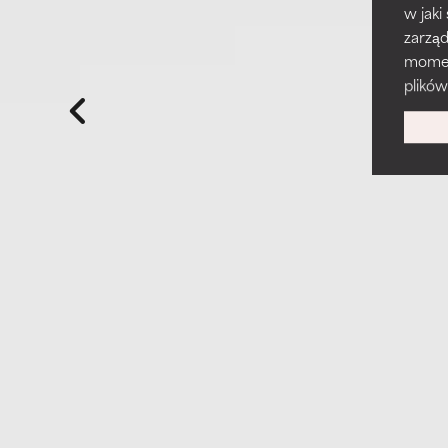
w jaki
zarzą
momenc
plików