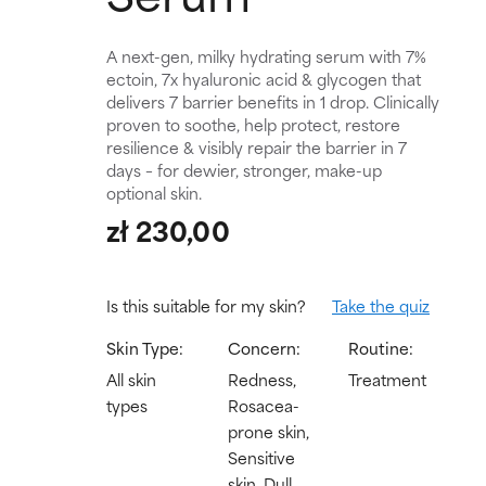
A next-gen, milky hydrating serum with 7%
ectoin, 7x hyaluronic acid & glycogen that
delivers 7 barrier benefits in 1 drop. Clinically
proven to soothe, help protect, restore
resilience & visibly repair the barrier in 7
days – for dewier, stronger, make-up
optional skin.
zł 230,00
Is this suitable for my skin?
Take the quiz
Skin Type:
Concern:
Routine:
All skin
Redness,
Treatment
types
Rosacea-
prone skin,
Sensitive
skin, Dull