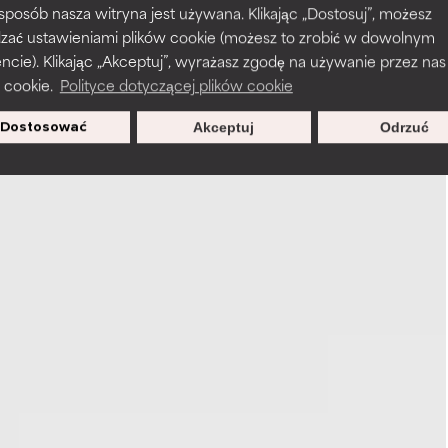
 sposób nasza witryna jest używana. Klikając „Dostosuj”, możesz
dzać ustawieniami plików cookie (możesz to zrobić w dowolnym
ie). Klikając „Akceptuj”, wyrażasz zgodę na używanie przez nas
 cookie.
Polityce dotyczącej plików cookie
Dostosować
Akceptuj
Odrzuć