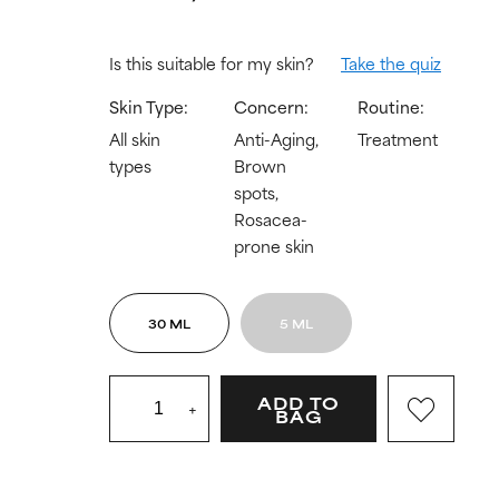
Is this suitable for my skin?
Take the quiz
Skin Type:
Concern:
Routine:
All skin
Anti-Aging,
Treatment
types
Brown
spots,
Rosacea-
prone skin
30 ML
5 ML
ADD TO
+
BAG