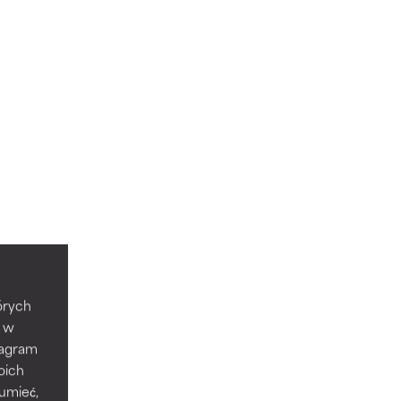
tórych
e w
tagram
oich
zumieć,