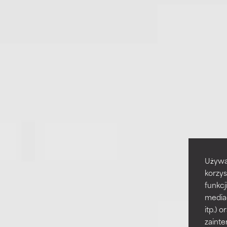
Używa
korzys
funkcj
media
itp.)
zainte