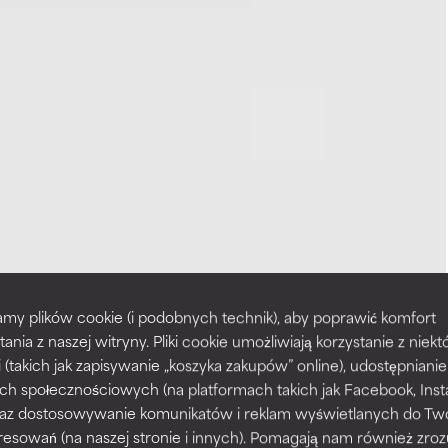
my plików cookie (i podobnych technik), aby poprawić komfort
tania z naszej witryny. Pliki cookie umożliwiają korzystanie z niek
i (takich jak zapisywanie „koszyka zakupów” online), udostępniani
ch społecznościowych (na platformach takich jak Facebook, Ins
 oraz dostosowywanie komunikatów i reklam wyświetlanych do Tw
resowań (na naszej stronie i innych). Pomagają nam również zro