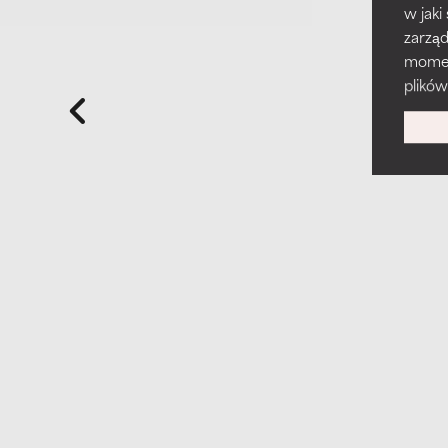
w jaki
zarzą
momenc
plików